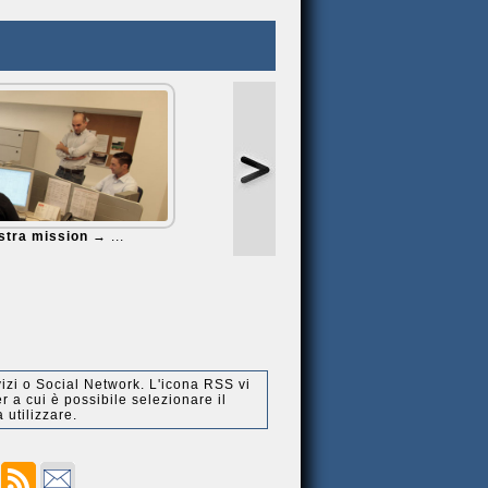
Risparmia fino al al
50% di energia
elettrica con il
nostro
→ ...
stra mission
→ ...
ervizi o Social Network. L'icona RSS vi
 a cui è possibile selezionare il
 utilizzare.