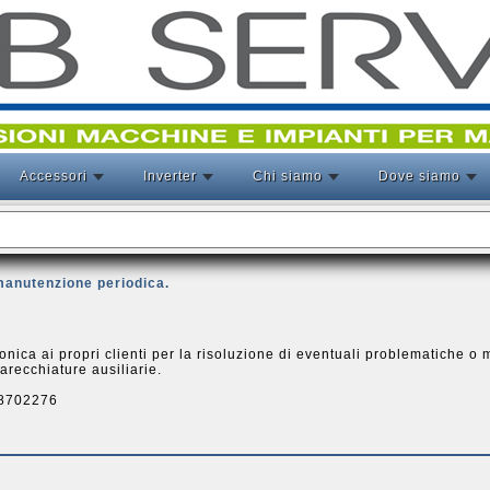
Accessori
Inverter
Chi siamo
Dove siamo
manutenzione periodica.
onica ai propri clienti per la risoluzione di eventuali problematiche o 
recchiature ausiliarie.
9.8702276